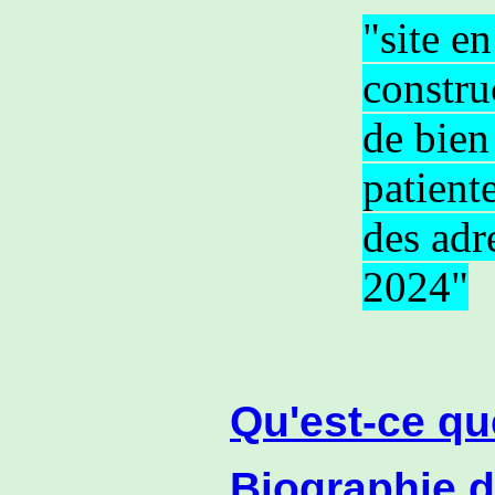
"site e
constru
de bien
patient
des adr
2024"
Qu'est-ce qu
Biographie du